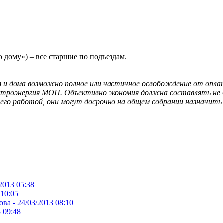
 дому») – все старшие по подъездам.
м и дома возможно полное или частичное освобождение от опл
ектроэнергия МОП. Объективно экономия должна составлять не б
его работой, они могут досрочно на общем собрании назначить
2013 05:38
 10:05
ова -
24/03/2013 08:10
 09:48