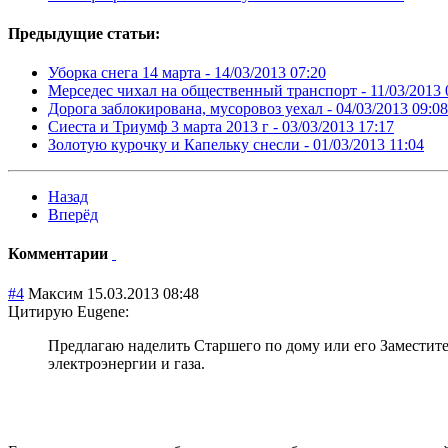
Предыдущие статьи:
Уборка снега 14 марта -
14/03/2013 07:20
Мерседес чихал на общественный транспорт -
11/03/2013 
Дорога заблокирована, мусоровоз уехал -
04/03/2013 09:08
Сиеста и Триумф 3 марта 2013 г -
03/03/2013 17:17
Золотую курочку и Капельку снесли -
01/03/2013 11:04
Назад
Вперёд
Комментарии
#4
Максим
15.03.2013 08:48
Цитирую Eugene:
Предлагаю наделить Старшего по дому или его Заместит
электроэнергии и газа.