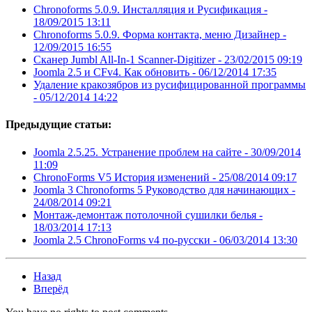
Chronoforms 5.0.9. Инсталляция и Русификация -
18/09/2015 13:11
Chronoforms 5.0.9. Форма контакта, меню Дизайнер -
12/09/2015 16:55
Сканер Jumbl All-In-1 Scanner-Digitizer -
23/02/2015 09:19
Joomla 2.5 и CFv4. Как обновить -
06/12/2014 17:35
Удаление кракозябров из русифицированной программы
-
05/12/2014 14:22
Предыдущие статьи:
Joomla 2.5.25. Устранение проблем на сайте -
30/09/2014
11:09
ChronoForms V5 История изменений -
25/08/2014 09:17
Joomla 3 Chronoforms 5 Руководство для начинающих -
24/08/2014 09:21
Монтаж-демонтаж потолочной сушилки белья -
18/03/2014 17:13
Joomla 2.5 ChronoForms v4 по-русски -
06/03/2014 13:30
Назад
Вперёд