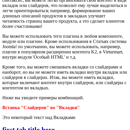
синтаксис, вы можете легко организовать свой контент в виде
вкладок или слайдеров, что позволит ему лучше выделиться и
легче ориентироваться; например, формирование ваших
длинных описаний продуктов в закладках улучшит
читаемость страниц вашего продукта, а это сделает клиентов
более счастливыми!
Вы можете использовать теги плагина в любом компоненте,
модуле или плагине. Кроме использования в Статьях системы
Joomla! по умолчанию, вы можете использовать, например,
плагин в популярном расширении контента K2, в Virtuemart,
внутри модуля 'Особый HTML' и т.д.
Кроме того, вы можете смешивать вкладки со слайдерами и
наоборот, но вы не можете иметь вкладки внутри вкладок или
слайдеров в слайдерах. Итак, вы можете иметь вкладки,
которые включают контент внутри слайдеров, или слайдеры с
контентом во вкладках.
Ниже вы увидите примеры комбинаций.
Вставка "Слайдеров" во "Вкладки"
Это некоторый текст над Вкладками
first tab title here