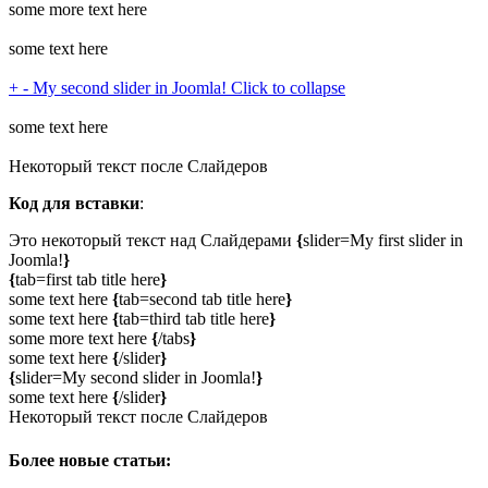
some more text here
some text here
+
-
My second slider in Joomla!
Click to collapse
some text here
Некоторый текст после Слайдеров
Код для вставки
:
Это некоторый текст над Слайдерами
{
slider=My first slider in
Joomla!
}
{
tab=first tab title here
}
some text here
{
tab=second tab title here
}
some text here
{
tab=third tab title here
}
some more text here
{
/tabs
}
some text here
{
/slider
}
{
slider=My second slider in Joomla!
}
some text here
{
/slider
}
Некоторый текст после Слайдеров
Более новые статьи: