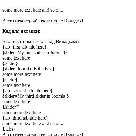
some more text here and so on..
А это некоторый текст после Вкладок!
Код для вставки:
Это некоторый текст над Вкладками
{
tab=first tab title here
}
{
slider=My first slider in Joomla!
}
some text here
{
/slider
}
{
slider=Joomla! is the best
}
some more text here
{
/slider
}
some text here
{
tab=second tab title here
}
{
slider=My third slider in Joomla!
}
some text here
{
/slider"
}
some more text here
{
tab=third tab title here
}
some more text here and so on..
{
/tabs
}
А это некоторый текст после Вкладок!