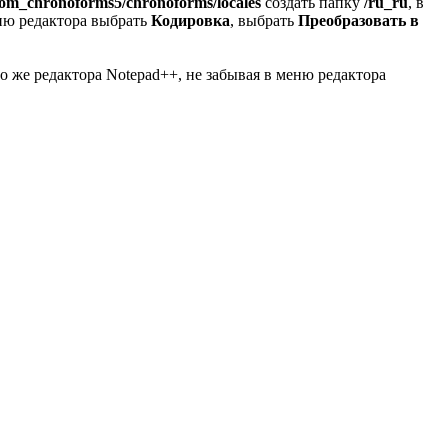
com_chronoforms5/chronoforms/locales
создать папку
/ru_ru
, в
ню редактора выбрать
Кодировка
, выбрать
Преобразовать в
о же редактора Notepad++, не забывая в меню редактора