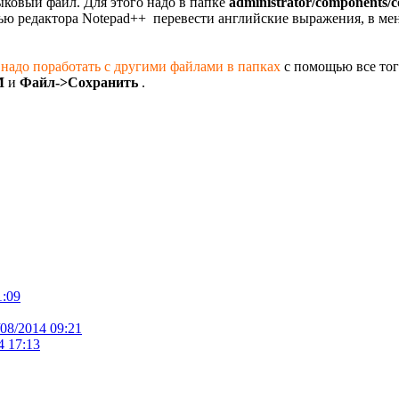
ыковый файл. Для этого надо в папке
administrator/components/
ью редактора Notepad++ перевести английские выражения, в ме
надо поработать с другими файлами в папках
с помощью все тог
M
и
Файл->Сохранить
.
1:09
/08/2014 09:21
4 17:13