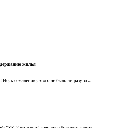
одержанию жилья
 Но, к сожалению, этого не было ни разу за ...
ий: "УК "Оптимист" говорит о больших долгах ...