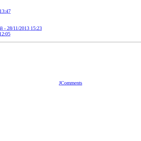
13:47
й -
28/11/2013 15:23
12:05
JComments