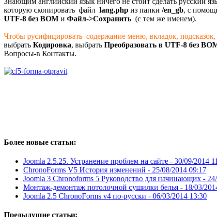
Знающим английский язык ничего не стоит сделать русский яз
которую скопировать файл
lang.php
из папки
/en_gb
, с помощ
UTF-8 без BOM
и
Файл->Сохранить
(с тем же именем).
Чтобы русифицировать содержание меню, вкладок, подсказок, 
выбрать
Кодировка
, выбрать
Преобразовать в UTF-8 без BO
Вопросы-в Контакты.
Более новые статьи:
Joomla 2.5.25. Устранение проблем на сайте -
30/09/2014 1
ChronoForms V5 История изменений -
25/08/2014 09:17
Joomla 3 Chronoforms 5 Руководство для начинающих -
24
Монтаж-демонтаж потолочной сушилки белья -
18/03/201
Joomla 2.5 ChronoForms v4 по-русски -
06/03/2014 13:30
Предыдущие статьи: