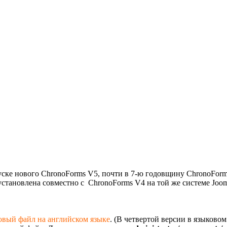
уске нового ChronoForms V5, почти в 7-ю годовщину ChronoForm
установлена совместно с ChronoForms V4 на той же системе Jooml
овый файл на английском языке
. (В четвертой версии в языково