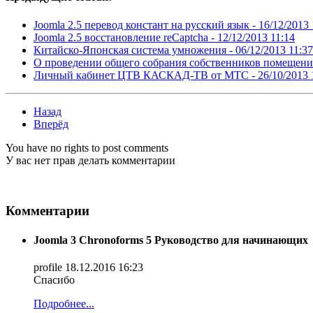
Joomla 2.5 перевод констант на русский язык -
16/12/2013 
Joomla 2.5 восстановление reCaptcha -
12/12/2013 11:14
Китайско-Японская система умножения -
06/12/2013 11:37
О проведении общего собрания собственников помещени
Личный кабинет ЦТВ КАСКАД-ТВ от МТС -
26/10/2013 
Назад
Вперёд
You have no rights to post comments
У вас нет прав делать комментарии
Комментарии
Joomla 3 Chronoforms 5 Руководство для начинающих
profile
18.12.2016 16:23
Спасибо
Подробнее...