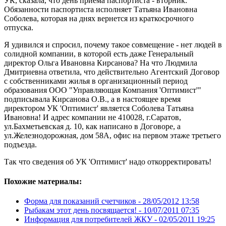
УК, сказала, что день приема паспортиста - вторник.
Обязанности паспортиста исполняет Татьяна Ивановна
Соболева, которая на днях вернется из краткосрочного
отпуска.
Я удивился и спросил, почему такое совмещение - нет людей в
солидной компании, в которой есть даже Генеральный
директор Ольга Ивановна Кирсанова? На что Людмила
Дмитриевна ответила, что действительно Агентский Договор
с собственниками жилья в организационный период
образования ООО "Управляющая Компания 'Оптимист'"
подписывала Кирсанова О.В., а в настоящее время
директором УК 'Оптимист' является Соболева Татьяна
Ивановна! И адрес компании не 410028, г.Саратов,
ул.Бахметьевская д. 10, как написано в Договоре, а
ул.Железнодорожная, дом 58А, офис на первом этаже третьего
подъезда.
Так что сведения об УК 'Оптимист' надо откорректировать!
Похожие материалы:
Форма для показаний счетчиков -
28/05/2012 13:58
Рыбакам этот день посвящается! -
10/07/2011 07:35
Информация для потребителей ЖКУ -
02/05/2011 19:25