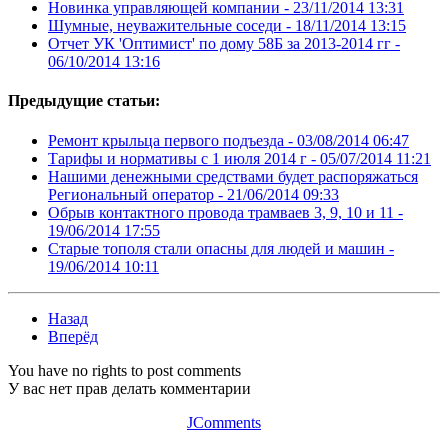
Новинка управляющей компании -
23/11/2014 13:31
Шумные, неуважительные соседи -
18/11/2014 13:15
Отчет УК 'Оптимист' по дому 58Б за 2013-2014 гг -
06/10/2014 13:16
Предыдущие статьи:
Ремонт крыльца первого подъезда -
03/08/2014 06:47
Тарифы и нормативы с 1 июля 2014 г -
05/07/2014 11:21
Нашими денежными средствами будет распоряжаться
Региональный оператор -
21/06/2014 09:33
Обрыв контактного провода трамваев 3, 9, 10 и 11 -
19/06/2014 17:55
Старые тополя стали опасны для людей и машин -
19/06/2014 10:11
Назад
Вперёд
You have no rights to post comments
У вас нет прав делать комментарии
JComments