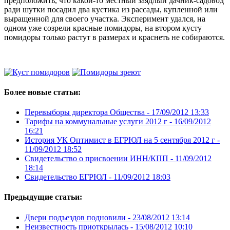
предположить, что какой-то местный заядлый дачник-садовод
ради шутки посадил два кустика из рассады, купленной или
выращенной для своего участка. Эксперимент удался, на
одном уже созрели красные помидоры, на втором кусту
помидоры только растут в размерах и краснеть не собираются.
Более новые статьи:
Перевыборы директора Общества -
17/09/2012 13:33
Тарифы на коммунальные услуги 2012 г -
16/09/2012
16:21
История УК Оптимист в ЕГРЮЛ на 5 сентября 2012 г -
11/09/2012 18:52
Свидетельство о присвоении ИНН/КПП -
11/09/2012
18:14
Свидетельство ЕГРЮЛ -
11/09/2012 18:03
Предыдущие статьи:
Двери подъездов подновили -
23/08/2012 13:14
Неизвестность приоткрылась -
15/08/2012 10:10