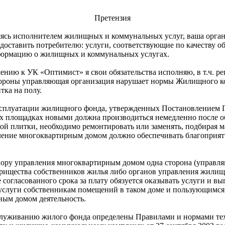
Претензия
ясь исполнителем жилищных и коммунальных услуг, ваша орган
доставить потребителю: услуги, соответствующие по качеству о
нформацию о жилищных и коммунальных услугах.
ению к УК «Оптимист» я свои обязательства исполняю, в т.ч. р
ороны управляющая организация нарушает нормы Жилищного ко
тка на полу.
 эксплуатации жилищного фонда, утвержденных Постановлением 
 площадках новыми должна производиться немедленно после обн
й плитки, необходимо ремонтировать или заменять, подбирая ма
вление многоквартирным домом должно обеспечивать благоприя
вору управления многоквартирным домом одна сторона (управля
рищества собственников жилья либо органов управления жилищ
 согласованного срока за плату обязуется оказывать услуги и 
 услуги собственникам помещений в таком доме и пользующимся
ным домом деятельность.
бслуживанию жилого фонда определены Правилами и нормами т