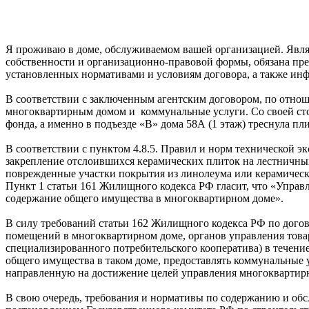
Я проживаю в доме, обслуживаемом вашей организацией. Явля
собственности и организационно-правовой формы, обязана пре
установленных нормативами и условиям договора, а также и
В соответствии с заключенным агентским договором, по отнош
многоквартирным домом и коммунальные услуги. Со своей ст
фонда, а именно в подъезде «В» дома 58А (1 этаж) треснула пли
В соответствии с пунктом 4.8.5. Правил и норм технической
закрепление отслоившихся керамических плиток на лестничных
поврежденные участки покрытия из линолеума или керамическо
Пункт 1 статьи 161 Жилищного кодекса РФ гласит, что «Упра
содержание общего имущества в многоквартирном доме».
В силу требований статьи 162 Жилищного кодекса РФ по дого
помещений в многоквартирном доме, органов управления това
специализированного потребительского кооператива) в течение
общего имущества в таком доме, предоставлять коммунальные
направленную на достижение целей управления многоквартир
В свою очередь, требования и нормативы по содержанию и о