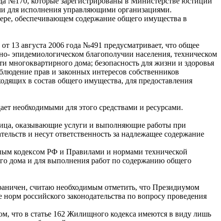
ода №170, которые зарегистрированы в Министерстве юстиции
ными для исполнения управляющими организациями.
мере, обеспечивающем содержание общего имущества в
 13 августа 2006 года №491 предусматривает, что общее
рно- эпидемиологическом благополучии населения, техническом
ти многоквартирного дома; безопасность для жизни и здоровья
блюдение прав и законных интересов собственников
одящих в состав общего имущества, для предоставления
ает необходимыми для этого средствами и ресурсами.
лица, оказывающие услуги и выполняющие работы при
ельств и несут ответственность за надлежащее содержание
щным кодексом РФ и Правилами и нормами технической
го дома и для выполнения работ по содержанию общего
граничен, считаю необходимым отметить, что Президиумом
 норм российского законодательства по вопросу проведения
ом, что в статье 162 Жилищного кодекса имеются в виду лишь