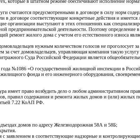
тех, которые в штатном режиме обеспечивают исполнение норма
луги считаются предусмотренными в договоре в силу норм содер
и в договоре соответствующие конкретные действия и имеется 
щие организации выступают в этих отношениях как специализи
ной предпринимательской деятельности. Поэтому определение в
ий ремонт жилого дома с учетом его естественного износа явл
домовладельцев нужным количеством голосов не проголосует за 
 за счет домовладельцев, управляющая компания такую услугу
итражного Суда Российской Федерации является общеобязатель
94 года №1086 «О государственной жилищной инспекции в Росс
 жилищного фонда и его инженерного оборудования, своевремен
тура имеет право возбудить дело о любом административном пр
в, правил содержания и ремонта жилых домов и (или) жилых п
атьей 7.22 КоАП РФ.
одъездах домов по адресу Железнодорожная 58А и 58Б;
крытия.
 с заявлением в соответствующие надзорные и контролирующие ор