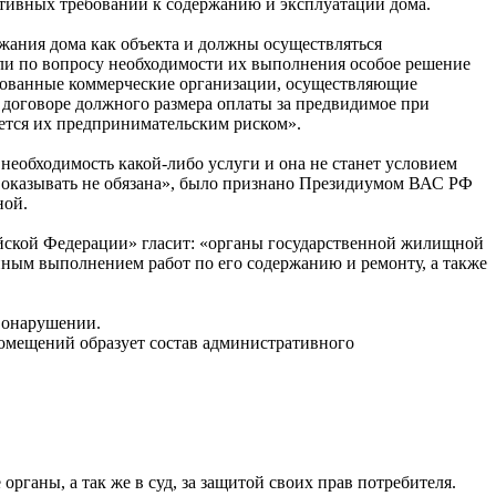
тивных требований к содержанию и эксплуатации дома.
жания дома как объекта и должны осуществляться
ли по вопросу необходимости их выполнения особое решение
рованные коммерческие организации, осуществляющие
 договоре должного размера оплаты за предвидимое при
яется их предпринимательским риском».
необходимость какой-либо услуги и она не станет условием
 оказывать не обязана», было признано Президиумом ВАС РФ
ной.
ийской Федерации» гласит: «органы государственной жилищной
ным выполнением работ по его содержанию и ремонту, а также
авонарушении.
омещений образует состав административного
ганы, а так же в суд, за защитой своих прав потребителя.