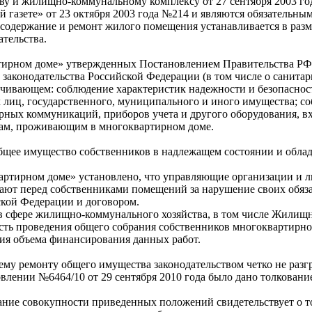
тву и жилищно-коммунальному комплексу от 27 сентября 2003 г
ой газете» от 23 октября 2003 года №214 и являются обязатель
а содержание и ремонт жилого помещения устанавливается в раз
тельства.
ирном доме» утвержденных Постановлением Правительства РФ от
 законодательства Российской Федерации (в том числе о санита
печивающем: соблюдение характеристик надежности и безопаснос
лиц, государственного, муниципального и иного имущества; со
ных коммуникаций, приборов учета и другого оборудования, вх
нам, проживающим в многоквартирном доме.
бщее имущество собственников в надлежащем состоянии и облад
артирном доме» установлено, что управляющие организации и 
ют перед собственниками помещений за нарушение своих обязат
ской Федерации и договором.
 в сфере жилищно-коммунального хозяйства, в том числе Жили
ть проведения общего собрания собственников многоквартирно
ия объема финансирования данных работ.
ему ремонту общего имущества законодательством четко не раз
ении №6464/10 от 29 сентября 2010 года было дано толкование
вание совокупности приведенных положений свидетельствует о т