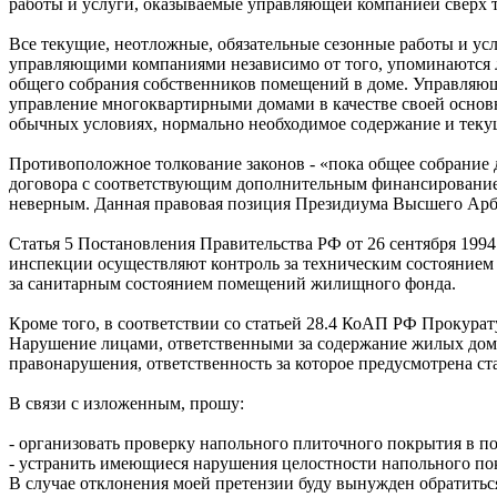
работы и услуги, оказываемые управляющей компанией сверх 
Все текущие, неотложные, обязательные сезонные работы и ус
управляющими компаниями независимо от того, упоминаются л
общего собрания собственников помещений в доме. Управляю
управление многоквартирными домами в качестве своей основ
обычных условиях, нормально необходимое содержание и текущ
Противоположное толкование законов - «пока общее собрание 
договора с соответствующим дополнительным финансированием
неверным. Данная правовая позиция Президиума Высшего Арб
Статья 5 Постановления Правительства РФ от 26 сентября 19
инспекции осуществляют контроль за техническим состоянием
за санитарным состоянием помещений жилищного фонда.
Кроме того, в соответствии со статьей 28.4 КоАП РФ Прокура
Нарушение лицами, ответственными за содержание жилых домо
правонарушения, ответственность за которое предусмотрена ст
В связи с изложенным, прошу:
- организовать проверку напольного плиточного покрытия в п
- устранить имеющиеся нарушения целостности напольного по
В случае отклонения моей претензии буду вынужден обратиться