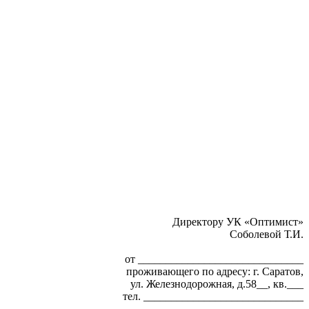
Директору УК «Оптимист»
Соболевой Т.И.
от ______________________________
проживающего по адресу: г. Саратов,
ул. Железнодорожная, д.58__, кв.___
тел. _____________________________