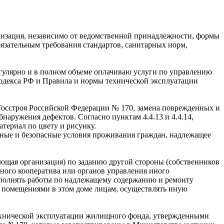
изация, независимо от ведомственной принадлежности, формы
бязательным требования стандартов, санитарных норм,
егулярно и в полном объеме оплачиваю услуги по управлению
декса РФ и Правила и нормы технической эксплуатации
Госстроя Российской Федерации № 170, замена поврежденных и
аружения дефектов. Согласно пунктам 4.4.13 и 4.4.14,
териал по цвету и рисунку.
тные и безопасные условия проживания граждан, надлежащее
ющая организация) по заданию другой стороны (собственников
ного кооператива или органов управления иного
выполнять работы по надлежащему содержанию и ремонту
 помещениями в этом доме лицам, осуществлять иную
ехнической эксплуатации жилищного фонда, утвержденными