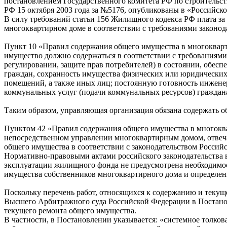
постановлением Государственного комитета РФ по строительс
РФ 15 октября 2003 года за №5176, опубликованы в «Российск
В силу требований статьи 156 Жилищного кодекса РФ плата з
многоквартирном доме в соответствии с требованиями законода
Пункт 10 «Правил содержания общего имущества в многокварт
имущество должно содержаться в соответствии с требованиями
регулировании, защите прав потребителей) в состоянии, обес
граждан, сохранность имущества физических или юридических 
помещений, а также иных лиц; постоянную готовность инженер
коммунальных услуг (подачи коммунальных ресурсов) гражда
Таким образом, управляющая организация обязана содержать о
Пунктом 42 «Правил содержания общего имущества в многокв
непосредственном управлении многоквартирным домом, отвеча
общего имущества в соответствии с законодательством Россий
Нормативно-правовыми актами российского законодательства
эксплуатации жилищного фонда не предусмотрена необходимос
имущества собственников многоквартирного дома и определен
Поскольку перечень работ, относящихся к содержанию и текущ
Высшего Арбитражного суда Российской Федерации в Постановл
текущего ремонта общего имущества.
В частности, в Постановлении указывается: «системное толко